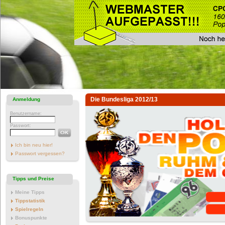
Die Bundesliga 2012/13
Anmeldung
Benutzername:
Passwort:
Ich bin neu hier!
Passwort vergessen?
Tipps und Preise
Meine Tipps
Tippstatistik
Spielregeln
Bonuspunkte