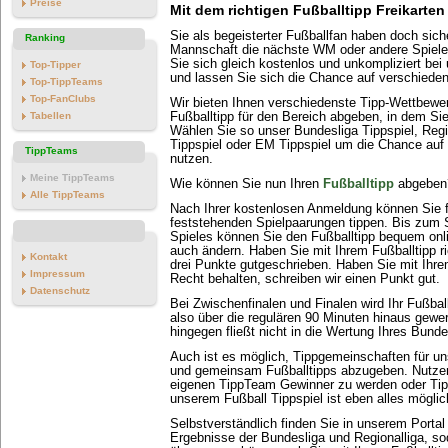
Preise
Mit dem richtigen Fußballtipp Freikarte
Sie als begeisterter Fußballfan haben doch sich
Ranking
Mannschaft die nächste WM oder andere Spiel
Sie sich gleich kostenlos und unkompliziert bei
Top-Tipper
und lassen Sie sich die Chance auf verschiede
Top-TippTeams
Top-FanClubs
Wir bieten Ihnen verschiedenste Tipp-Wettbewe
Tabellen
Fußballtipp für den Bereich abgeben, in dem Sie
Wählen Sie so unser Bundesliga Tippspiel, Regi
Tippspiel oder EM Tippspiel um die Chance auf 
TippTeams
nutzen.
Meine TippTeams
Wie können Sie nun Ihren
Fußballtipp
abgeben
Alle TippTeams
Nach Ihrer kostenlosen Anmeldung können Sie f
feststehenden Spielpaarungen tippen. Bis zum 
Spieles können Sie den Fußballtipp bequem onl
auch ändern. Haben Sie mit Ihrem Fußballtipp r
Kontakt
drei Punkte gutgeschrieben. Haben Sie mit Ihre
Impressum
Recht behalten, schreiben wir einen Punkt gut.
Datenschutz
Bei Zwischenfinalen und Finalen wird Ihr Fußball
also über die regulären 90 Minuten hinaus gewe
hingegen fließt nicht in die Wertung Ihres Bunde
Auch ist es möglich, Tippgemeinschaften für uns
und gemeinsam Fußballtipps abzugeben. Nutzen
eigenen TippTeam Gewinner zu werden oder Tipp
unserem Fußball Tippspiel ist eben alles möglic
Selbstverständlich finden Sie in unserem Portal
Ergebnisse der Bundesliga und Regionalliga, so