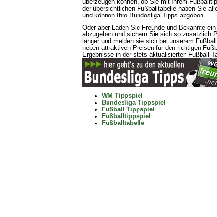
überzeugen können, ob Sie mit Ihrem Fußballtip
der übersichtlichen Fußballtabelle haben Sie al
und können Ihre Bundesliga Tipps abgeben.
Oder aber Laden Sie Freunde und Bekannte ein i
abzugeben und sichern Sie sich so zusätzlich P
länger und melden sie sich bei unserem Fußballt
neben attraktiven Preisen für den richtigen Fußb
Ergebnisse in der stets aktualisierten Fußball Ta
WM Tippspiel
Bundesliga Tippspiel
Fußball Tippspiel
Fußballtippspiel
Fußballtabelle