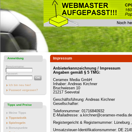
Impressum
Anmeldung
Benutzername:
Anbieterkennzeichnung / Impressum
Angaben gemäß § 5 TMG:
Passwort:
Ceramex Media GmbH
Inhaber: Andreas Kirchner
Ich bin neu hier!
Bruchwiesen 10
Passwort vergessen?
21217 Seevetal
Geschäftsführung: Andreas Kirchner
Gesellschafter:
Tipps und Preise
Telefonnummer: 01716840932
Meine Tipps
E-Mailadresse: a.kirchner@ceramex-media.de
Tippstatistik
Registergericht & Registernummer: Lüneburg
Spielregeln
Bonuspunkte
Umsatzsteuer-Identifikationsnummer: DE 214