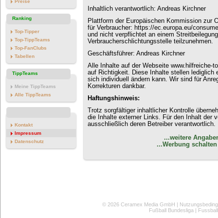
Preise
Inhaltlich verantwortlich: Andreas Kirchner
Ranking
Plattform der Europäischen Kommission zur On
für Verbraucher: https://ec.europa.eu/consumer
Top-Tipper
und nicht verpflichtet an einem Streitbeilegun
Top-TippTeams
Verbraucherschlichtungsstelle teilzunehmen.
Top-FanClubs
Geschäftsführer: Andreas Kirchner
Tabellen
Alle Inhalte auf der Webseite www.hilfreiche-t
auf Richtigkeit. Diese Inhalte stellen lediglich
TippTeams
sich individuell ändern kann. Wir sind für An
Korrekturen dankbar.
Meine TippTeams
Alle TippTeams
Haftungshinweis:
Trotz sorgfältiger inhaltlicher Kontrolle übern
die Inhalte externer Links. Für den Inhalt der v
ausschließlich deren Betreiber verantwortlich.
Kontakt
Impressum
...weitere Angab
Datenschutz
...Werbung schalten 
© 2026
Ceramex Media GmbH
|
Nutzungsbedin
Fußball Bundesliga
|
Fussbal