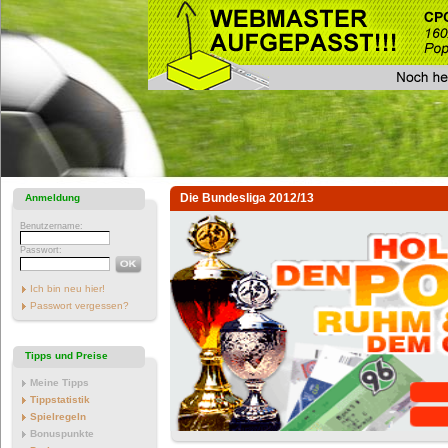
Die Bundesliga 2012/13
Anmeldung
Benutzername:
Passwort:
Ich bin neu hier!
Passwort vergessen?
Tipps und Preise
Meine Tipps
Tippstatistik
Spielregeln
Bonuspunkte