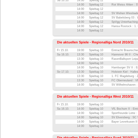
Sa 16.10.
14:00
Spieltag 12
14:00
Spieltag 12
Rot Weiss Ahlen : 
14:00
Spieltag 12
14:00
Spieltag 12
SV Wehen Wiesbaden 
14:00
Spieltag 12
SV Babelsberg 03 :
14:00
Spieltag 12
SpVgg Unterhaching 
14:00
Spieltag 12
Hansa Rostock : 1.
14:00
Spieltag 12
Die aktuellen Spiele - Regionalliga Nord 2010/11
Fr 15.10.
19:00
Spieltag 10
Eintracht Braunschw
Sa 16.10.
13:30
Spieltag 10
Hannover 96 II : Ch
13:30
Spieltag 10
RasenBallsport Leipz
14:00
Spieltag 10
14:00
Spieltag 10
Hamburger SV II : E
So 17.10.
13:30
Spieltag 10
Holstein Kiel : Hall
13:30
Spieltag 10
1. FC Magdeburg : 
13:30
Spieltag 10
FC Oberneuland : V
14:00
Spieltag 10
SV Wilhelmshaven :
Die aktuellen Spiele - Regionalliga West 2010/11
Fr 15.10.
19:00
Spieltag 10
Sa 16.10.
14:00
Spieltag 10
VfL Bochum II : Eint
14:00
Spieltag 10
Sportfreunde Lotte :
14:00
Spieltag 10
SV Elversberg : SC 
14:00
Spieltag 10
Bayer Leverkusen II 
14:00
Spieltag 10
Die aktuellen Spiele - Regionalliga Sued 2010/11