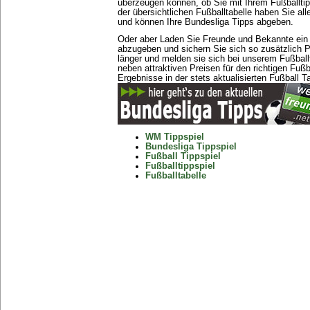
überzeugen können, ob Sie mit Ihrem Fußballtip
der übersichtlichen Fußballtabelle haben Sie al
und können Ihre Bundesliga Tipps abgeben.
Oder aber Laden Sie Freunde und Bekannte ein i
abzugeben und sichern Sie sich so zusätzlich P
länger und melden sie sich bei unserem Fußballt
neben attraktiven Preisen für den richtigen Fußb
Ergebnisse in der stets aktualisierten Fußball Ta
WM Tippspiel
Bundesliga Tippspiel
Fußball Tippspiel
Fußballtippspiel
Fußballtabelle