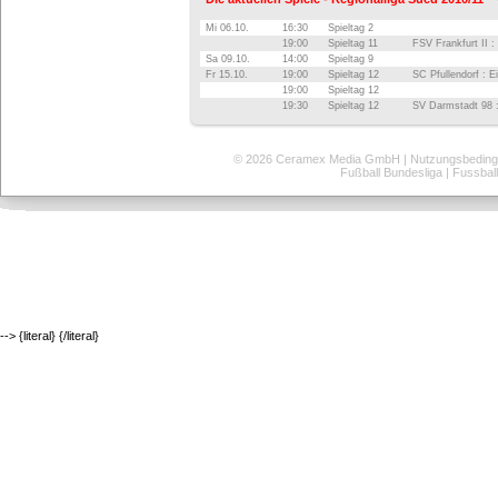
Mi 06.10.
16:30
Spieltag 2
19:00
Spieltag 11
FSV Frankfurt II
Sa 09.10.
14:00
Spieltag 9
Fr 15.10.
19:00
Spieltag 12
SC Pfullendorf : Ei
19:00
Spieltag 12
19:30
Spieltag 12
SV Darmstadt 98 :
© 2026
Ceramex Media GmbH
|
Nutzungsbedin
Fußball Bundesliga
|
Fussbal
-->
{literal}
{/literal}