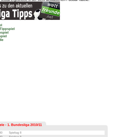
el
Tippspiel
pspiel
spiel
lle
ele - 1. Bundesliga 2010/11
30
Spieltag 8