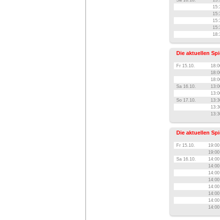
Sa 16.10.
15:
15:
15:
15:
15:
18:
Die aktuellen Spi
Fr 15.10.
18:0
18:0
18:0
Sa 16.10.
13:0
13:0
So 17.10.
13:3
13:3
13:3
Die aktuellen Spi
Fr 15.10.
19:00
19:00
Sa 16.10.
14:00
14:00
14:00
14:00
14:00
14:00
14:00
14:00