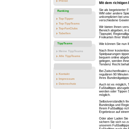
Preise
Mit dem richtigen 
Sie als begeisterter
Ranking
WM oder andere Spiel
unkompliziert bei uns
Top-Tipper
verschiedene Gewinn
Top-TippTeams
Wir bieten Ihnen ver
Top-FanClubs
Bereich abgeben, in 
Tabellen
Tippspiel, Regionalli
Freikarten Ihrer Wahl
TippTeams
Wie können Sie nun 
Nach Ihrer kostenlos
Meine TippTeams
Spielpaarungen tippe
Alle TippTeams
bequem online abgebe
gelegen, werden Ihne
Tendenz Recht behalt
Bei Zwischenfinalen u
Kontakt
regulären 90 Minuten 
Ihres Bundesligatipps
Impressum
Datenschutz
Auch ist es möglich,
Fußballtipps abzuge
werden oder Tippen Si
möglich.
Selbstverständlich fi
Bundesliga und Regio
Ihrem Fußballtipp ric
Ergebnisse auf einem
Oder aber Laden Sie 
sichern Sie sich so z
unserem Fußballtippsp
Fußballtipp auch die F