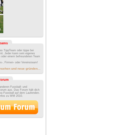
Teams
es TippTeam oder tippe bei
it. Jeder kann sein eigenes
 oder einem befreundeten Team
es-, Firmen- oder Vereinsteam!
nsehen und neue gründen...
forum
anderen Fussball- und
Forum aus. Das Forum hält dich
a Fussball auf dem Laufenden.
 Infos zu WM 2010.