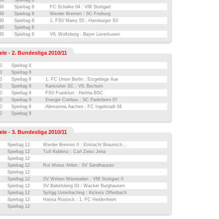
30
Spieltag 8
30
Spieltag 8
FC Schalke 04 : VfB Stuttgart
30
Spieltag 8
Werder Bremen : SC Freiburg
30
Spieltag 8
1. FSV Mainz 05 : Hamburger SV
30
Spieltag 8
30
Spieltag 8
VfL Wolfsburg : Bayer Leverkusen
ele - 2. Bundesliga 2010/11
0
Spieltag 8
0
Spieltag 8
0
Spieltag 8
1. FC Union Berlin : Erzgebirge Aue
0
Spieltag 8
Karlsruher SC : VfL Bochum
0
Spieltag 8
FSV Frankfurt : Hertha BSC
0
Spieltag 8
Energie Cottbus : SC Paderborn 07
0
Spieltag 8
Alemannia Aachen : FC Ingolstadt 04
0
Spieltag 8
ele - 3. Bundesliga 2010/11
Spieltag 12
Werder Bremen II : Eintracht Braunsch...
Spieltag 12
TuS Koblenz : Carl Zeiss Jena
Spieltag 12
Spieltag 12
Rot Weiss Ahlen : SV Sandhausen
Spieltag 12
Spieltag 12
SV Wehen Wiesbaden : VfB Stuttgart II
Spieltag 12
SV Babelsberg 03 : Wacker Burghausen
Spieltag 12
SpVgg Unterhaching : Kickers Offenbach
Spieltag 12
Hansa Rostock : 1. FC Heidenheim
Spieltag 12