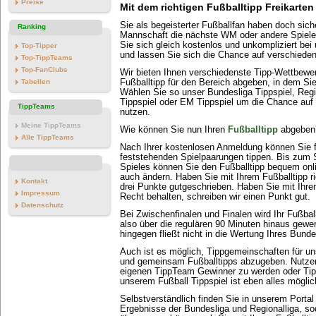
Preise
Mit dem richtigen Fußballtipp Freikarte
Sie als begeisterter Fußballfan haben doch sich
Ranking
Mannschaft die nächste WM oder andere Spiel
Sie sich gleich kostenlos und unkompliziert bei
Top-Tipper
und lassen Sie sich die Chance auf verschiede
Top-TippTeams
Top-FanClubs
Wir bieten Ihnen verschiedenste Tipp-Wettbewe
Tabellen
Fußballtipp für den Bereich abgeben, in dem Sie
Wählen Sie so unser Bundesliga Tippspiel, Regi
Tippspiel oder EM Tippspiel um die Chance auf 
TippTeams
nutzen.
Meine TippTeams
Wie können Sie nun Ihren
Fußballtipp
abgeben
Alle TippTeams
Nach Ihrer kostenlosen Anmeldung können Sie f
feststehenden Spielpaarungen tippen. Bis zum 
Spieles können Sie den Fußballtipp bequem onl
auch ändern. Haben Sie mit Ihrem Fußballtipp r
Kontakt
drei Punkte gutgeschrieben. Haben Sie mit Ihre
Impressum
Recht behalten, schreiben wir einen Punkt gut.
Datenschutz
Bei Zwischenfinalen und Finalen wird Ihr Fußball
also über die regulären 90 Minuten hinaus gewe
hingegen fließt nicht in die Wertung Ihres Bunde
Auch ist es möglich, Tippgemeinschaften für uns
und gemeinsam Fußballtipps abzugeben. Nutzen
eigenen TippTeam Gewinner zu werden oder Tipp
unserem Fußball Tippspiel ist eben alles möglic
Selbstverständlich finden Sie in unserem Portal
Ergebnisse der Bundesliga und Regionalliga, so