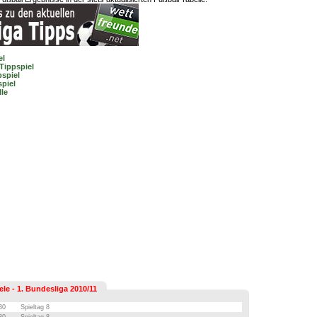
el
Tippspiel
pspiel
spiel
lle
ele - 1. Bundesliga 2010/11
30
Spieltag 8