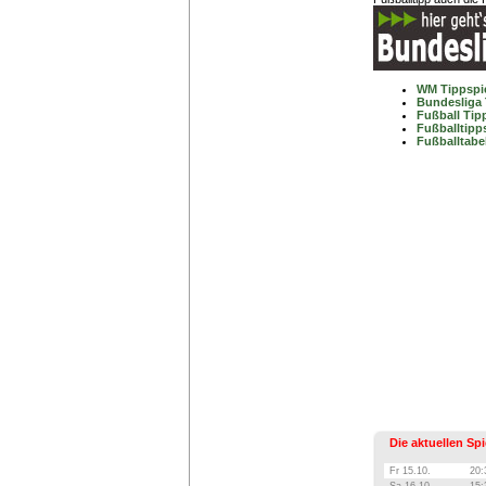
WM Tippspi
Bundesliga 
Fußball Tip
Fußballtipp
Fußballtabe
Die aktuellen Spi
Fr 15.10.
20: