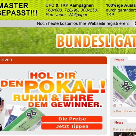
2012/13
Preise
Das gibt es a
News
Mainz erreicht 