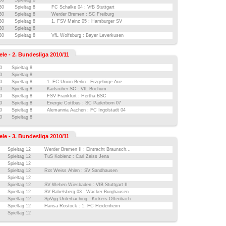
30
Spieltag 8
30
Spieltag 8
FC Schalke 04 : VfB Stuttgart
30
Spieltag 8
Werder Bremen : SC Freiburg
30
Spieltag 8
1. FSV Mainz 05 : Hamburger SV
30
Spieltag 8
30
Spieltag 8
VfL Wolfsburg : Bayer Leverkusen
ele - 2. Bundesliga 2010/11
0
Spieltag 8
0
Spieltag 8
0
Spieltag 8
1. FC Union Berlin : Erzgebirge Aue
0
Spieltag 8
Karlsruher SC : VfL Bochum
0
Spieltag 8
FSV Frankfurt : Hertha BSC
0
Spieltag 8
Energie Cottbus : SC Paderborn 07
0
Spieltag 8
Alemannia Aachen : FC Ingolstadt 04
0
Spieltag 8
ele - 3. Bundesliga 2010/11
Spieltag 12
Werder Bremen II : Eintracht Braunsch...
Spieltag 12
TuS Koblenz : Carl Zeiss Jena
Spieltag 12
Spieltag 12
Rot Weiss Ahlen : SV Sandhausen
Spieltag 12
Spieltag 12
SV Wehen Wiesbaden : VfB Stuttgart II
Spieltag 12
SV Babelsberg 03 : Wacker Burghausen
Spieltag 12
SpVgg Unterhaching : Kickers Offenbach
Spieltag 12
Hansa Rostock : 1. FC Heidenheim
Spieltag 12