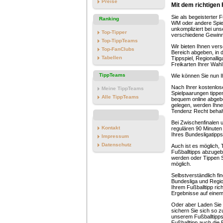
Preise
Mit dem richtigen 
Sie als begeisterter
Ranking
WM oder andere Spiel
unkompliziert bei uns
Top-Tipper
verschiedene Gewinn
Top-TippTeams
Wir bieten Ihnen ver
Top-FanClubs
Bereich abgeben, in 
Tabellen
Tippspiel, Regionalli
Freikarten Ihrer Wahl
TippTeams
Wie können Sie nun 
Nach Ihrer kostenlos
Meine TippTeams
Spielpaarungen tippe
Alle TippTeams
bequem online abgebe
gelegen, werden Ihne
Tendenz Recht behalt
Bei Zwischenfinalen u
Kontakt
regulären 90 Minuten 
Ihres Bundesligatipps
Impressum
Datenschutz
Auch ist es möglich,
Fußballtipps abzuge
werden oder Tippen Si
möglich.
Selbstverständlich fi
Bundesliga und Regio
Ihrem Fußballtipp ric
Ergebnisse auf einem
Oder aber Laden Sie 
sichern Sie sich so z
unserem Fußballtippsp
Fußballtipp auch die F