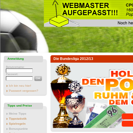
Die Bundesliga 2012/13
Anmeldung
Benutzername:
Passwort:
Ich bin neu hier!
Passwort vergessen?
Tipps und Preise
Meine Tipps
Tippstatistik
Spielregeln
Bonuspunkte