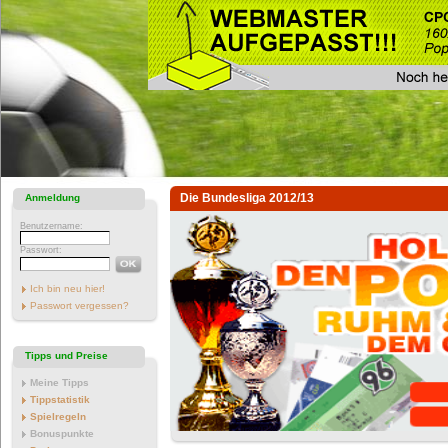
Die Bundesliga 2012/13
Anmeldung
Benutzername:
Passwort:
Ich bin neu hier!
Passwort vergessen?
Tipps und Preise
Meine Tipps
Tippstatistik
Spielregeln
Bonuspunkte