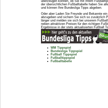
überzeugen können, ob Sie mit Ihrem Fußballtip
der übersichtlichen Fußballtabelle haben Sie al
und können Ihre Bundesliga Tipps abgeben.
Oder aber Laden Sie Freunde und Bekannte ein i
abzugeben und sichern Sie sich so zusätzlich P
länger und melden sie sich bei unserem Fußballt
neben attraktiven Preisen für den richtigen Fußb
Ergebnisse in der stets aktualisierten Fußball Ta
WM Tippspiel
Bundesliga Tippspiel
Fußball Tippspiel
Fußballtippspiel
Fußballtabelle