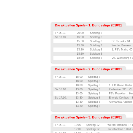
Die aktuellen Spiele - 1. Bundesliga 2010/11
Fr 15.10.
20:30
Spieltag 8
Sa 16.10.
15:30
Spieltag 8
15:30
Spieltag 8
FC Schalke 04 : 
15:30
Spieltag 8
Werder Bremen :
15:30
Spieltag 8
1. FSV Mainz 05
15:30
Spieltag 8
18:30
Spieltag 8
VfL Wolfsburg : 
Die aktuellen Spiele - 2. Bundesliga 2010/11
Fr 15.10.
18:00
Spieltag 8
18:00
Spieltag 8
18:00
Spieltag 8
1. FC Union Berlin 
Sa 16.10.
13:00
Spieltag 8
Karlsruher SC : V
13:00
Spieltag 8
FSV Frankfurt : H
So 17.10.
13:30
Spieltag 8
Energie Cottbus : 
13:30
Spieltag 8
Alemannia Aachen :
13:30
Spieltag 8
Die aktuellen Spiele - 3. Bundesliga 2010/11
Fr 15.10.
19:00
Spieltag 12
Werder Bremen II : E
19:00
Spieltag 12
TuS Koblenz : Carl 