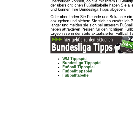
überzeugen können, ob Sie mit Ihrem Fußballtip
der übersichtlichen Fußballtabelle haben Sie al
und können Ihre Bundesliga Tipps abgeben.
Oder aber Laden Sie Freunde und Bekannte ein i
abzugeben und sichern Sie sich so zusätzlich P
länger und melden sie sich bei unserem Fußballt
neben attraktiven Preisen für den richtigen Fußb
Ergebnisse in der stets aktualisierten Fußball Ta
WM Tippspiel
Bundesliga Tippspiel
Fußball Tippspiel
Fußballtippspiel
Fußballtabelle