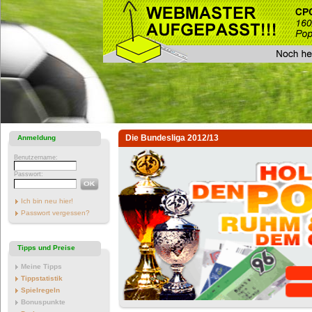
Die Bundesliga 2012/13
Anmeldung
Benutzername:
Passwort:
Ich bin neu hier!
Passwort vergessen?
Tipps und Preise
Meine Tipps
Tippstatistik
Spielregeln
Bonuspunkte