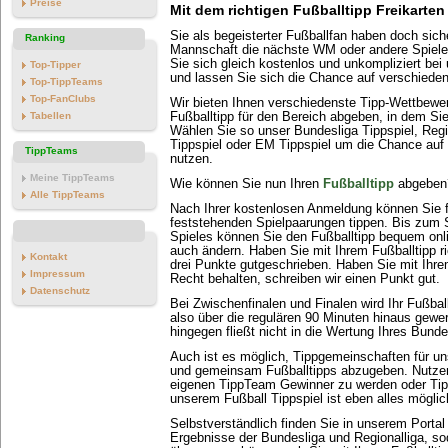
Preise
Mit dem richtigen Fußballtipp Freikarte
Sie als begeisterter Fußballfan haben doch sich
Ranking
Mannschaft die nächste WM oder andere Spiel
Sie sich gleich kostenlos und unkompliziert bei
Top-Tipper
und lassen Sie sich die Chance auf verschiede
Top-TippTeams
Top-FanClubs
Wir bieten Ihnen verschiedenste Tipp-Wettbewe
Tabellen
Fußballtipp für den Bereich abgeben, in dem Sie
Wählen Sie so unser Bundesliga Tippspiel, Regi
Tippspiel oder EM Tippspiel um die Chance auf 
TippTeams
nutzen.
Meine TippTeams
Wie können Sie nun Ihren
Fußballtipp
abgeben
Alle TippTeams
Nach Ihrer kostenlosen Anmeldung können Sie f
feststehenden Spielpaarungen tippen. Bis zum 
Spieles können Sie den Fußballtipp bequem onl
auch ändern. Haben Sie mit Ihrem Fußballtipp r
Kontakt
drei Punkte gutgeschrieben. Haben Sie mit Ihre
Impressum
Recht behalten, schreiben wir einen Punkt gut.
Datenschutz
Bei Zwischenfinalen und Finalen wird Ihr Fußball
also über die regulären 90 Minuten hinaus gewe
hingegen fließt nicht in die Wertung Ihres Bunde
Auch ist es möglich, Tippgemeinschaften für uns
und gemeinsam Fußballtipps abzugeben. Nutzen
eigenen TippTeam Gewinner zu werden oder Tipp
unserem Fußball Tippspiel ist eben alles möglic
Selbstverständlich finden Sie in unserem Portal
Ergebnisse der Bundesliga und Regionalliga, so