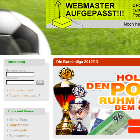
Die Bundesliga 2012/13
Anmeldung
Benutzername:
Passwort:
Ich bin neu hier!
Passwort vergessen?
Tipps und Preise
Meine Tipps
Tippstatistik
Spielregeln
Bonuspunkte